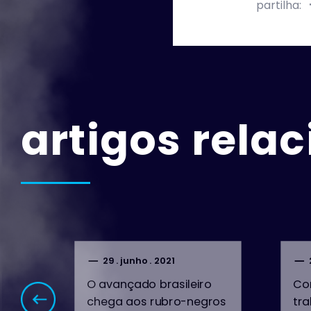
partilha:
artigos rela
29 . junho . 2021
O avançado brasileiro
Com
chega aos rubro-negros
tr