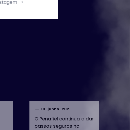
listagem
01 . junho . 2021
2
O Penafiel continua a dar
Fabi
passos seguros na
senh