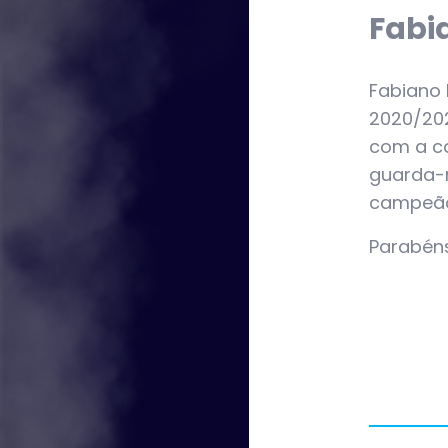
Fabia
Fabiano 
2020/202
com a co
guarda-
campeão 
Parabéns