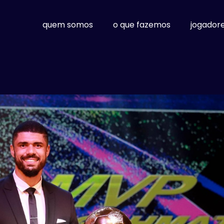
quem somos
o que fazemos
jogador