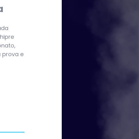
a
rada
hipre
onato,
 prova e