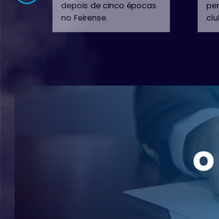
depois de cinco épocas
per
no Feirense.
clu
con
Edson Farias chegou a
no
Portugal em 2014 para
fre
jogar no Paços de
ap
Ferreira. Duas épocas
um
depois mudou-se para o
ex
Bucheon 1995, da Coreia
gol
do Sul, experiência que
durou só um ano,
No
voltando a Portugal.
pa
o
B, 
Vil
pr
da 
de
gol