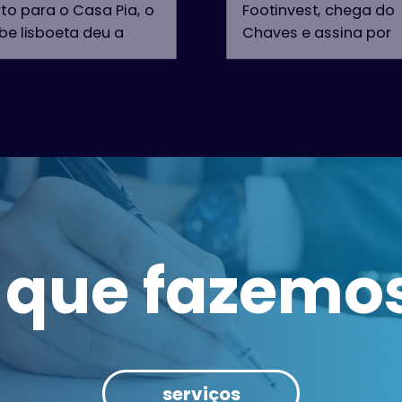
to para o Casa Pia, o
Footinvest, chega do
be lisboeta deu a
Chaves e assina por
hecer a primeira
uma temporada. Co
vidade para a sua
créditos firmados na
nte de ataque,
Liga NOS e na Liga
etrechando-se com
Sabseg, com passag
 jogador com vasta
por clubes como o
periência em marcar
Leixões, o Sp. Braga, o
os na Liga 2.
Vicente, o Belenenses,
Cova da Piedade e o
 somatório das suas
Chaves, Luís Silva tor
ssagens por Marítimo
 que fazemo
se assim num reforço
Desp. Chaves, Vizela,
peso para o plantel
afranquense e, mais
varzinista, num proce
ecisamente, o Cova
que vai apontar a alt
Piedade, João Vieira,
voos na época que s
 29 anos, apontou 34
avizinha.
os e espera continuar
serviços