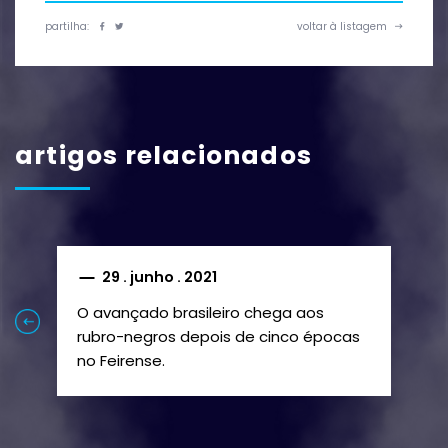
partilha:
voltar à listagem
artigos relacionados
29 . junho . 2021
O avançado brasileiro chega aos
Co
rubro-negros depois de cinco épocas
pe
no Feirense.
de
pa
Edson Farias chegou a Portugal em
ap
2014 para jogar no Paços de Ferreira.
co